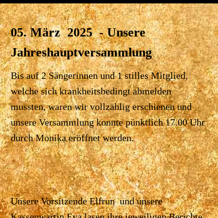
05. März 2025 - Unsere
Jahreshauptversammlung
Bis auf 2 Sängerinnen und 1 stilles Mitglied,
welche sich krankheitsbedingt abmelden
mussten, waren wir vollzählig erschienen und
unsere Versammlung konnte pünktlich 17.00 Uhr
durch Monika eröffnet werden.
Unsere Vorsitzende Elfrun und unsere
Kassenwartin Eva lasen ihre jeweiligen Berichte