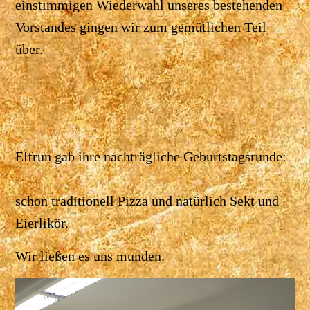
einstimmigen Wiederwahl unseres bestehenden
Vorstandes gingen wir zum gemütlichen Teil
über.
Elfrun gab ihre nachträgliche Geburtstagsrunde:
schon traditionell Pizza und natürlich Sekt und
Eierlikör.
Wir ließen es uns munden.