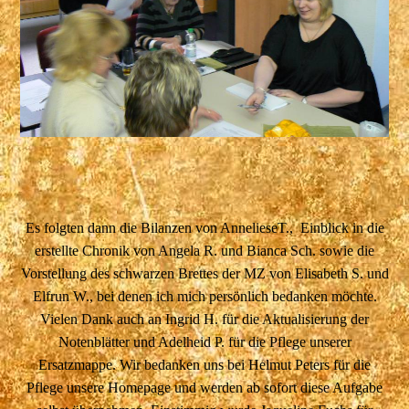
Es folgten dann die Bilanzen von AnnelieseT., Einblick in die
erstellte Chronik von Angela R. und Bianca Sch. sowie die
Vorstellung des schwarzen Brettes der MZ von Elisabeth S. und
Elfrun W., bei denen ich mich persönlich bedanken möchte.
Vielen Dank auch an Ingrid H. für die Aktualisierung der
Notenblätter und Adelheid P. für die Pflege unserer
Ersatzmappe. Wir bedanken uns bei Helmut Peters für die
Pflege unsere Homepage und werden ab sofort diese Aufgabe