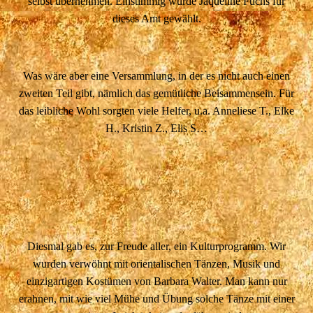
selbst übernehmen. Einstimmig wurde Jaqueline Fuchs für
dieses Amt gewählt.
Was wäre aber eine Versammlung, in der es nicht auch einen
zweiten Teil gibt, nämlich das gemütliche Beisammensein. Für
das leibliche Wohl sorgten viele Helfer, u.a. Anneliese T., Elke
H., Kristin Z., Elis S…
Diesmal gab es, zur Freude aller, ein Kulturprogramm. Wir
wurden verwöhnt mit orientalischen Tänzen, Musik und
einzigartigen Kostümen von Barbara Walter. Man kann nur
erahnen, mit wie viel Mühe und Übung solche Tänze mit einer