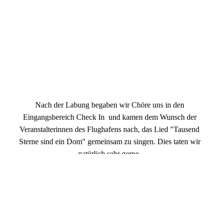
Flug22 ElkeErika Beate
ghafen22 Liane,Helga u.Elis
Flughafen22 Schokoäpfel
Nach der Labung begaben wir Chöre uns in den
Eingangsbereich Check In und kamen dem Wunsch der
Veranstalterinnen des Flughafens nach, das Lied "Tausend
Sterne sind ein Dom" gemeinsam zu singen. Dies taten wir
natürlich sehr gerne.