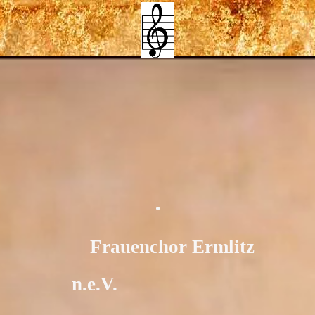
.
Frauenchor Ermlitz
n.e.V.