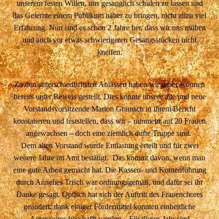
unserem festen Willen, uns gesanglich schulen zu lassen und
das Gelernte einem Publikum näher zu bringen, nicht allzu viel
Erfahrung. Nun sind es schon 2 Jahre her, dass wir uns mühen
und auch vor etwas schwierigeren Gesangsstücken nicht
kneifen.
Zu den unterschiedlichsten Anlässen haben wir unser Können
bereits unter Beweis gestellt. Dies konnte unsere alte und neue
Vorstandsvorsitzende Marion Gramsch in ihrem Bericht
konstatieren und feststellen, dass wir – nunmehr auf 20 Frauen
angewachsen – doch eine ziemlich dufte Truppe sind.
Dem alten Vorstand wurde Entlastung erteilt und für zwei
weitere Jahre im Amt bestätigt. Das kommt davon, wenn man
eine gute Arbeit gemacht hat. Die Kassen- und Kontenführung
durch Annelies Trisch war ordnungsgemäß, und dafür sei ihr
Danke gesagt. Optisch hat sich der Auftritt des Frauenchores
geändert; dank einiger Fördermittel konnten einheitliche
Accessoires beschafft werden. Für dieses Jahr sind