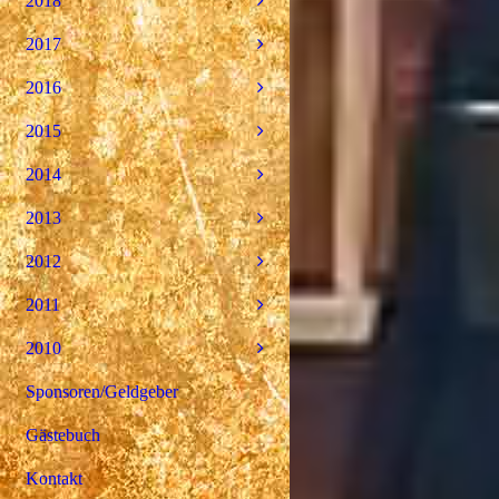
2018
2017
2016
2015
2014
2013
2012
2011
2010
Sponsoren/Geldgeber
Gästebuch
Kontakt