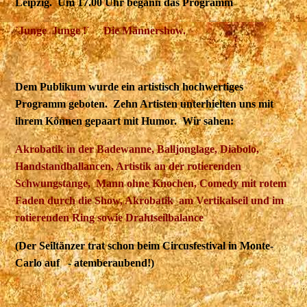
Leipzig. Um 17.00 Uhr begann das Programm
`Junge Junge !´ Die Männershow.
Dem Publikum wurde ein artistisch hochwertiges
Programm geboten. Zehn Artisten unterhielten uns mit
ihrem Können gepaart mit Humor. Wir sahen:
Akrobatik in der Badewanne, Balljonglage, Diabolo,
Handstandballancen, Artistik an der rotierenden
Schwungstange, Mann ohne Knochen, Comedy mit rotem
Faden durch die Show, Akrobatik am Vertikalseil und im
rotierenden Ring sowie Drahtseilbalance
(Der Seiltänzer trat schon beim Circusfestival in Monte-
Carlo auf - atemberaubend!)