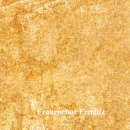
.
Frauenchor Ermlitz
n.e.V.