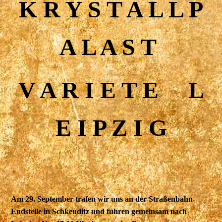
K R Y S T A L L P
A L A S T
V A R I E T E L
E I P Z I G
Am 29. September trafen wir uns an der Straßenbahn-
Endstelle in Schkeuditz und fuhren gemeinsam nach