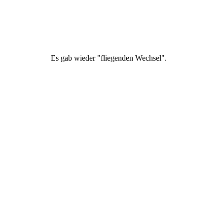
Es gab wieder "fliegenden Wechsel".
Und wir Frauen beendeten unser Programm mit "Der alte
Kakadu"und "Am Sonntag will mein Süßer mit mir segeln geh
´n".