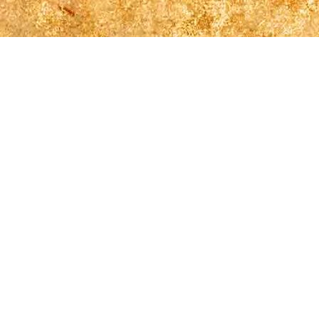
Rückblickend können wir sagen, der Kuchenbasar
und unser
Auftritt waren ein erfolgreicher Saisonauftakt.
Alle recht freundlich !!!
Allen fleißigen Helfern danken wir noch einmal an dieser