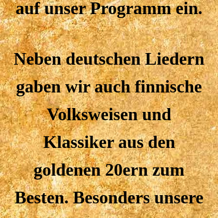
auf unser Programm ein.
Neben deutschen Liedern
gaben wir auch finnische
Volksweisen und
Klassiker aus den
goldenen 20ern zum
Besten. Besonders unsere